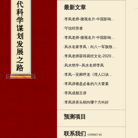
最新文章
·李凤老师-微视名片-中国影响…
·守信经营者
·李凤老师-微视名片-中国影响…
·风水名家李凤：向八一军旗致…
·李凤老师获得易经文化-2020…
·风水绝学--风水名师李凤
·李凤---安葬呼龙《埋人口诀…
·李凤讲楼盘必备的六大要素
·李凤成都主讲
·李凤讲床头朝向哪个方向好
预测项目
联系我们
contact us